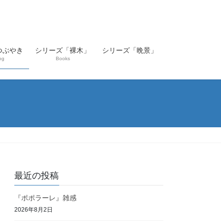
つぶやき
シリーズ「裸木」
シリーズ「晩景」
og
Books
最近の投稿
『ポポラーレ』雑感
2026年8月2日