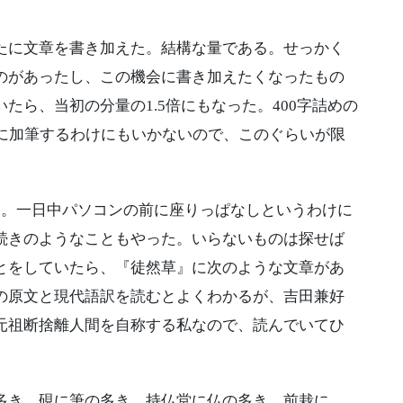
に文章を書き加えた。結構な量である。せっかく
のがあったし、この機会に書き加えたくなったもの
たら、当初の分量の1.5倍にもなった。400字詰めの
らに加筆するわけにもいかないので、このぐらいが限
。一日中パソコンの前に座りっぱなしというわけに
続きのようなこともやった。いらないものは探せば
とをしていたら、『徒然草』に次のような文章があ
の原文と現代語訳を読むとよくわかるが、吉田兼好
元祖断捨離人間を自称する私なので、読んでいてひ
多き。硯に筆の多き。持仏堂に仏の多き。前栽に