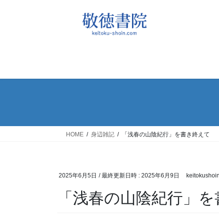
コ
ナ
ン
ビ
テ
ゲ
ン
ー
ツ
シ
へ
ョ
ス
ン
キ
に
ッ
移
プ
動
HOME
身辺雑記
「浅春の山陰紀行」を書き終えて
2025年6月5日
/ 最終更新日時 :
2025年6月9日
keitokushoi
「浅春の山陰紀行」を