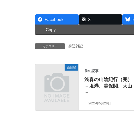
Facebook
X
Copy
身辺雑記
カテゴリー
旅日記
前の記事
浅春の山陰紀行（完）
－境港、美保関、大山
－
2025年5月29日