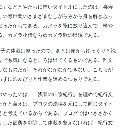
に」などとやたらに軽いタイトルにしたのは、喜寿
この際世間のさまざまなしがらみから身を解き放っ
なったからである。カメラを鞄に放り込んで、軽や
る。カメラ小僧ならぬカメラ爺の出現である。
冊子の体裁は整ったので、あとは頭からゆっくりと読
んでも気になるところは出てくるものである。雑文
うなものだが、それがなかなかできない。こちらが
らずにのんびりと作業を進めるつもりである。
やったのは、「浅春の山陰紀行」を纏めて紀行文
とかと言えば、ブログの原稿を元にして同じタイト
うと考えているからである。ブログではいささかく
うした箇所を削除して体裁を整えなければ、紀行文