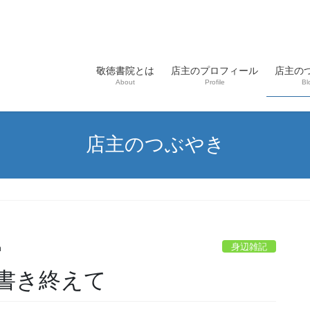
敬徳書院とは
店主のプロフィール
店主の
About
Profile
Bl
店主のつぶやき
身辺雑記
n
書き終えて