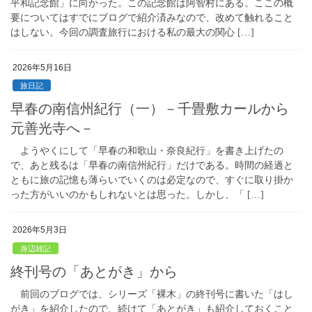
平和記念館」に向かった。この記念館は阿智村にある。ここの概
要についてはすでにブログで紹介済みなので、改めて触れること
はしない。今回の調査旅行における私の最大の関心 […]
2026年5月16日
旅日記
早春の南信州紀行（一）－千畳敷カールから
元善光寺へ－
ようやくにして「早春の和歌山・奈良紀行」を書き上げたの
で、あと残るは「早春の南信州紀行」だけである。時間の経過と
ともに旅の記憶も薄らいでいくのは必定なので、すぐに取り掛か
った方がいいのかもしれないとは思った。しかし、「 […]
2026年5月3日
身辺雑記
終刊号の「あとがき」から
前回のブログでは、シリーズ「裸木」の終刊号に書いた「はし
がき」を紹介したので、続けて「あとがき」も紹介しておくこと