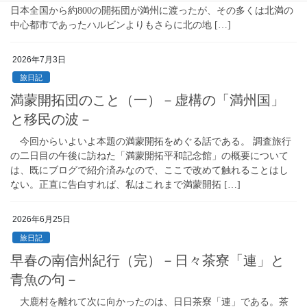
日本全国から約800の開拓団が満州に渡ったが、その多くは北満の
中心都市であったハルビンよりもさらに北の地 […]
2026年7月3日
旅日記
満蒙開拓団のこと（一）－虚構の「満州国」
と移民の波－
今回からいよいよ本題の満蒙開拓をめぐる話である。 調査旅行
の二日目の午後に訪ねた「満蒙開拓平和記念館」の概要について
は、既にブログで紹介済みなので、ここで改めて触れることはし
ない。正直に告白すれば、私はこれまで満蒙開拓 […]
2026年6月25日
旅日記
早春の南信州紀行（完）－日々茶寮「連」と
青魚の句－
大鹿村を離れて次に向かったのは、日日茶寮「連」である。茶