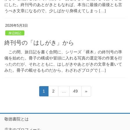
にした。終刊号のあとがきともなれば、本当に最後の最後とも言
うべき文章になるので、少しばかり身構えてしまっ […]
2026年5月3日
身辺雑記
終刊号の「はしがき」から
この間、旅日記を書く合間に、シリーズ「裸木」の終刊号の準
備を始めた。冊子の構成や冒頭に入れる写真の選定等の作業を行
ったのだが、それとともに、はしがきやあとがきの文章を書いて
みた。冊子の載せるものだから、わざわざブログで […]
投
固
固
固
1
2
…
49
»
稿
定
定
定
ペ
ペ
ペ
の
ー
ー
ー
ペ
ジ
ジ
ジ
敬徳書院とは
ー
店主のプロフィール