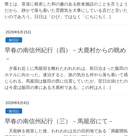
寮とは、茶道に根差した和の趣のある飲食施設のことを言うよう
だから、静かで落ち着いた雰囲気を大事にしている店だと言いた
いのであろう。日日は「ひび」ではなく「にちにち […]
2026年6月15日
旅日記
早春の南信州紀行（四）－大鹿村からの眺め
－
夕暮れ近くに馬籠宿を離れたわれわれは、前日泊まった飯田の
ホテルに向かった。連泊すると、旅の気分も何やら落ち着いて感
じられる。馬籠宿は飯田の西に位置していたが、翌日出掛けたの
は今度は飯田の東にある大鹿村である。この村は人 […]
2026年6月4日
旅日記
早春の南信州紀行（三）－馬籠宿にて－
天龍峡を散策した後、われわれは次の目的地である「満蒙開拓