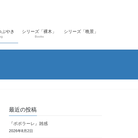
つぶやき
シリーズ「裸木」
シリーズ「晩景」
og
Books
最近の投稿
『ポポラーレ』雑感
2026年8月2日