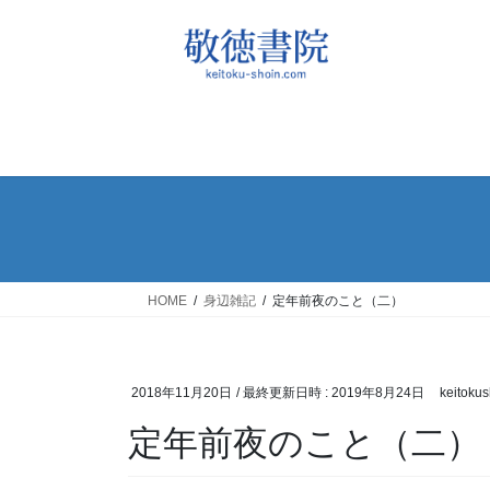
コ
ナ
ン
ビ
テ
ゲ
ン
ー
ツ
シ
へ
ョ
ス
ン
キ
に
ッ
移
プ
動
HOME
身辺雑記
定年前夜のこと（二）
2018年11月20日
/ 最終更新日時 :
2019年8月24日
keitokus
定年前夜のこと（二）