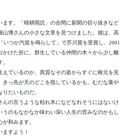
ます。「晴耕雨読」の合間に新聞の切り抜きなど
畑山博さんの小さな文章を見つけました。彼は、高
「いつか汽笛を鳴らして」で芥川賞を受賞し、2001
出かけた折に、群生している仲間の木々から少し離
す。
えているのか、異質なその姿からすぐに根元を見
。きっ先が天のどこを指しているかも、むだな葉や
なりたいものだ。
んの言うような枯れ木になどなれそうにはないけ
いうのもなかなか味わい深い人生の営みなのかもし
心が和みます。
いますよう！