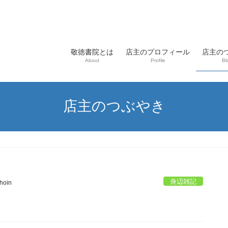
敬徳書院とは
店主のプロフィール
店主の
About
Profile
Bl
店主のつぶやき
身辺雑記
hoin