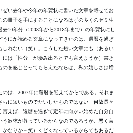
ぜい去年や今年の年賀状に書いた文章を載せてお
この冊子を手にすることになるはずの多くのゼミ生
10年分（2008年から2018年まで）の年賀状にし
どうにか読める文章になってきたのは、還暦を過ぎ
もしれない（笑）。こうした短い文章にも（あるい
」には「性分」が滲み出るとでも言えようか）書き
ものを感じとってもらえたならば、私の嬉しさは増
のは、2007年に還暦を迎えてからである。それま
さらに短いものでたいしたものではない。何故長々
く言えば、還暦を過ぎて定年に向かい始めた自分自
いう欲求が募っているからなのであろうが、悪く言
、かなりか－笑）くどくなっているからでもあるだ