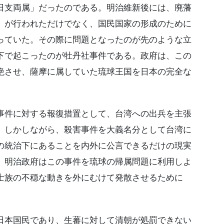
日支両属」だったのである。明治維新後には、廃藩
）が行われただけでなく、国民国家の形成のために
っていた。その際に問題となったのが先のような立
下で起こったのが牡丹社事件である。政府は、この
絶させ、薩摩に属していた琉球王国を日本の完全な
件に対する報復措置として、台湾への出兵を主張
。しかしながら、殺害事件を大義名分として台湾に
の統治下にあることを内外に公言できるだけの現実
。明治政府はこの事件を琉球の帰属問題に利用しよ
士族の不穏な動きを外にむけて発散させるために
。
本国民であり、生蕃に対して清朝が処罰できない