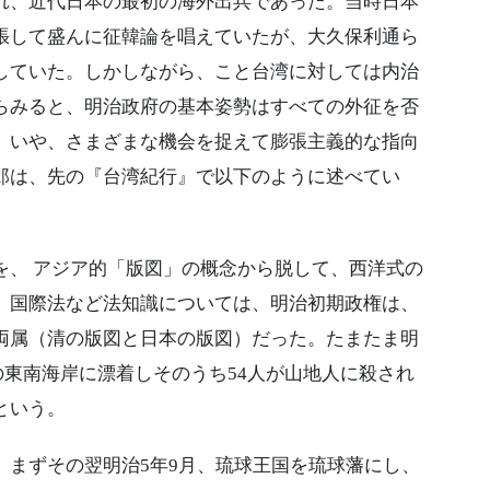
、近代日本の最初の海外出兵であった。当時日本
張して盛んに征韓論を唱えていたが、大久保利通ら
していた。しかしながら、こと台湾に対しては内治
らみると、明治政府の基本姿勢はすべての外征を否
。いや、さまざまな機会を捉えて膨張主義的な指向
郎は、先の『台湾紀行』で以下のように述べてい
、 アジア的「版図」の概念から脱して、西洋式の
、国際法など法知識については、明治初期政権は、
両属（清の版図と日本の版図）だった。たまたま明
湾の東南海岸に漂着しそのうち54人が山地人に殺され
という。
まずその翌明治5年9月、琉球王国を琉球藩にし、