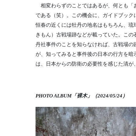
相変わらずのことではあるが、何とも「お
である（笑）。この機会に、ガイドブック
恒春の近くには牡丹の地名はもちろん、琉
きもん）古戦場跡などが載っていた。この
丹社事件のことを知らなければ、古戦場の
が、知ってみると事件後の日本の行方を暗
は、日本からの防衛の必要性を感じた清が
P
HOTO ALBUM「裸木」（2024
/05
/24
）