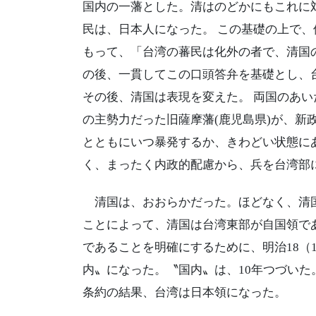
国内の一藩とした。清はのどかにもこれに
民は、日本人になった。 この基礎の上で
もって、「台湾の蕃民は化外の者で、清国
の後、一貫してこの口頭答弁を基礎とし、
その後、清国は表現を変えた。 両国のあ
の主勢力だった旧薩摩藩(鹿児島県)が、新
とともにいつ暴発するか、きわどい状態に
く、まったく内政的配慮から、兵を台湾部に出
清国は、おおらかだった。ほどなく、清国
ことによって、清国は台湾東部が自国領で
であることを明確にするために、明治18（
内〟になった。〝国内〟は、10年つづいた。明
条約の結果、台湾は日本領になった。