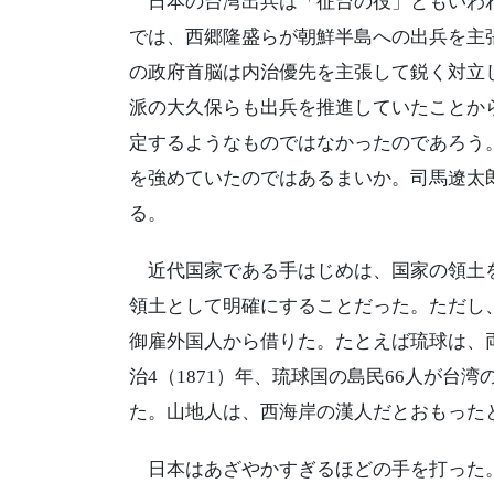
日本の台湾出兵は「征台の役」ともいわれ
では、西郷隆盛らが朝鮮半島への出兵を主
の政府首脳は内治優先を主張して鋭く対立
派の大久保らも出兵を推進していたことか
定するようなものではなかったのであろう
を強めていたのではあるまいか。司馬遼太
る。
近代国家である手はじめは、国家の領土を
領土として明確にすることだった。ただし
御雇外国人から借りた。たとえば琉球は、
治4（1871）年、琉球国の島民66人が台
た。山地人は、西海岸の漢人だとおもった
日本はあざやかすぎるほどの手を打った。