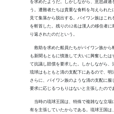
を求めたようだ。しかしながら、意思疎通
う。遭難者たちは貴重な食料を与えられた
見て集落から脱出する。パイワン族はこれ
を斬首した。残りの12名は漢人の移住者
り返されたのだという。
救助を求めた船員たちがパイワン族から斬
も新聞もともに憤激して大いに興奮したは
て抗議し賠償を要求した。しかしながら、
琉球はもともと清の支配下にあるので、明
さらに、パイワン族のような清の支配に服
要求に応じるつもりはないと主張したので
当時の琉球王国は、特殊で複雑なな立場に
有を主張していたからである。琉球王国は