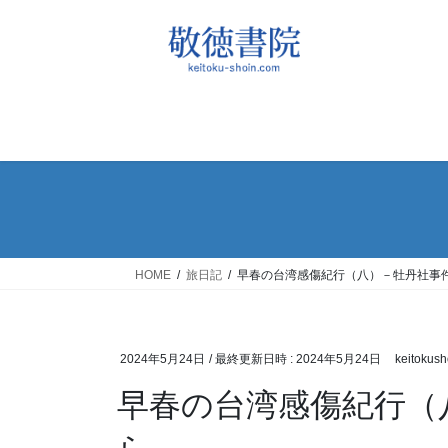
コ
ナ
ン
ビ
テ
ゲ
ン
ー
ツ
シ
へ
ョ
ス
ン
キ
に
ッ
移
プ
動
HOME
旅日記
早春の台湾感傷紀行（八）－牡丹社事
2024年5月24日
/ 最終更新日時 :
2024年5月24日
keitokush
早春の台湾感傷紀行（