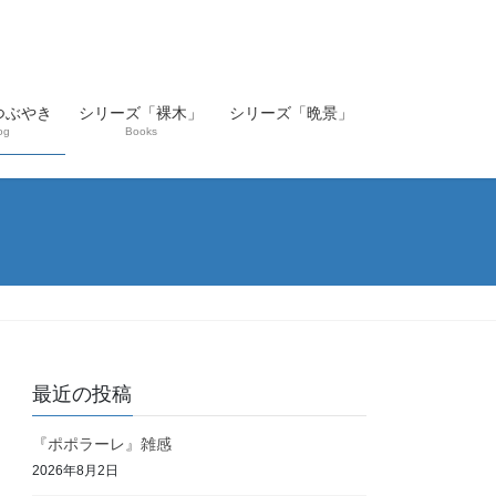
つぶやき
シリーズ「裸木」
シリーズ「晩景」
og
Books
最近の投稿
『ポポラーレ』雑感
2026年8月2日