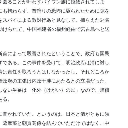
を図ることが叶わずパイワン族に拉致されてしま
にも拘わらず、首狩りの恐怖に駆られたために隙を
をスパイによる敵対行為と見なして、捕らえた54名
に助けられて、中国福建省の福州経由で宮古島へと送
首によって殺害されたということで、政府も国民
ずである。この事件を受けて、明治政府は清に対し
清は責任を取ろうとはしなかったし、それどころか
治政府の主張は内政干渉にあたるとの立場だった。
しない生蕃は「化外（けがい）の民」なので、賠償
ある。
置かれていた。というのは、日本と清がともに領
、薩摩藩と朝貢関係を結んでいただけではなく、中