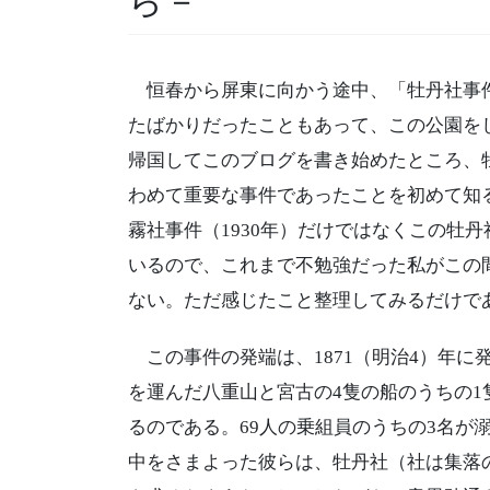
ら－
恒春から屏東に向かう途中、「牡丹社事件
たばかりだったこともあって、この公園を
帰国してこのブログを書き始めたところ、
わめて重要な事件であったことを初めて知
霧社事件（1930年）だけではなくこの牡
いるので、これまで不勉強だった私がこの
ない。ただ感じたこと整理してみるだけで
この事件の発端は、1871（明治4）年に
を運んだ八重山と宮古の4隻の船のうちの
るのである。69人の乗組員のうちの3名が
中をさまよった彼らは、牡丹社（社は集落