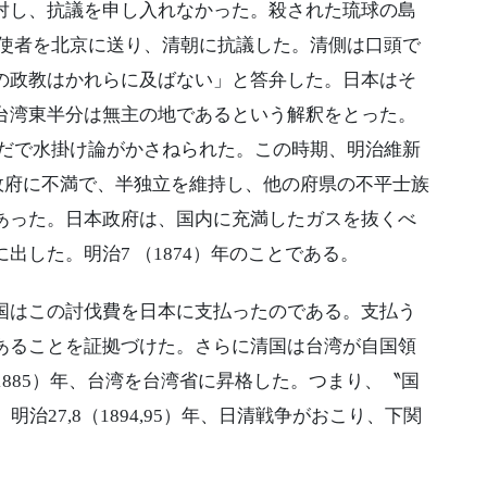
対し、抗議を申し入れなかった。殺された琉球の島
、使者を北京に送り、清朝に抗議した。清側は口頭で
の政教はかれらに及ばない」と答弁した。日本はそ
台湾東半分は無主の地であるという解釈をとった。
いだで水掛け論がかさねられた。この時期、明治維新
政府に不満で、半独立を維持し、他の府県の不平士族
あった。日本政府は、国内に充満したガスを抜くべ
した。明治7 （1874）年のことである。
はこの討伐費を日本に支払ったのである。支払う
あることを証拠づけた。さらに清国は台湾が自国領
1885）年、台湾を台湾省に昇格した。つまり、〝国
治27,8（1894,95）年、日清戦争がおこり、下関