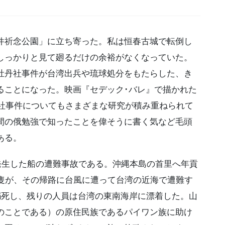
祈念公園」に立ち寄った。私は恒春古城で転倒し
しっかりと見て廻るだけの余裕がなくなっていた。
牡丹社事件が台湾出兵や琉球処分をもたらした、き
ることになった。映画『セデック･バレ』で描かれた
丹社事件についてもさまざまな研究が積み重ねられて
間の俄勉強で知ったことを偉そうに書く気など毛頭
ある。
発生した船の遭難事故である。沖縄本島の首里へ年貢
1隻が、その帰路に台風に遭って台湾の近海で遭難す
溺死し、残りの人員は台湾の東南海岸に漂着した。山
のことである）の原住民族であるパイワン族に助け