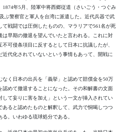
1874年5月、陸軍中将西郷従道（さいごう・つぐみ
にも及ぶ警察官と軍人を台湾に派遣した。近代兵器で武
て戦闘では圧倒したものの、マラリアで561名が死
後は早期の撤退を望んでいたと言われる。これに対
互不可侵条項目に反するとして日本に抗議したが、
だ近代化されていないという事情もあって、開戦に
なく日本の出兵を「義挙」と認めて賠償金を50万
を認めて撤退することになった。その和解書の文面
対して妄りに害を加え」という一文が挿入されてい
であると認めたものと解釈して、武力で恫喝しつつ
ある。いわゆる琉球処分である。