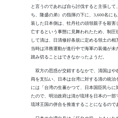
と言うのであれば自ら討伐すると主張して、
ち、隆盛の弟）の指揮の下に、3,600名
装した日本側は、牡丹社の頭領親子を殺害し
亡するという事態に見舞われたため、制圧
して清は、日清修好条規に定める領土の相
当時は洋務運動が進行中で海軍の装備が未
踏み切ることはできなかったようだ。
双方の思惑が交錯するなかで、清国はやむ
両を支払い、日本は台湾に対する清の統治
には「台湾の生蕃かつて、日本国臣民らに
たので、明治政府は清が琉球を日本の一部
琉球王国の併合を推進することになるので