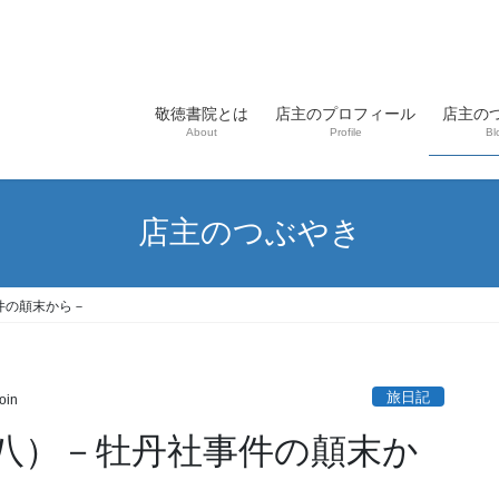
敬徳書院とは
店主のプロフィール
店主の
About
Profile
Bl
店主のつぶやき
件の顛末から－
旅日記
oin
八）－牡丹社事件の顛末か